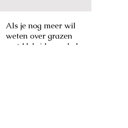
Als je nog meer wil
weten over grazen
met Hebrideans, bel
of mail me.
yves@greensheep.be
0475 42 17 63
Ecologische begrazing