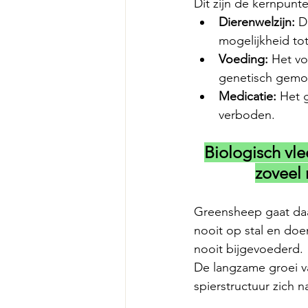
Dit zijn de kernpunte
Dierenwelzijn:
 D
mogelijkheid tot
Voeding:
 Het vo
genetisch gemo
Medicatie:
 Het 
verboden.
Biologisch vle
zoveel 
Greensheep gaat daar
nooit op stal en doe
nooit bijgevoederd.
De langzame groei va
spierstructuur zich n