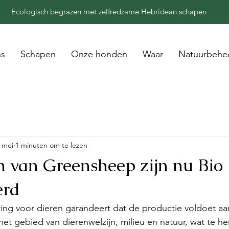
Ecologisch begrazen met zelfredzame Hebridean schapen
ns
Schapen
Onze honden
Waar
Natuurbehe
 mei
1 minuten om te lezen
 van Greensheep zijn nu Bio
erd
ering voor dieren garandeert dat de productie voldoet aa
et gebied van dierenwelzijn, milieu en natuur, wat te he