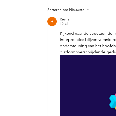
Kinderen ontdekken diverse
Sorteren op:
Nieuwste
waterleven in de poel van
Reyna
Greensheep
12 jul
Kijkend naar de structuur, de
Interpretaties blijven veranker
ondersteuning van het hoofda
platformoverschrijdende ged