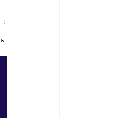
ng Ecologisch grasland
er
ter 