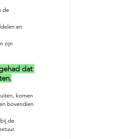
n de 
ddelen en 
 zijn 
 gehad dat 
ten.
buiten, komen 
den bovendien 
bij de 
extuur.