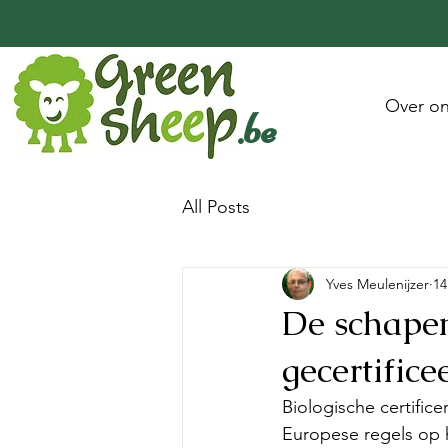
Over o
.be
All Posts
Yves Meulenijzer
14
De schapen
gecertifice
Biologische certific
Europese regels op h