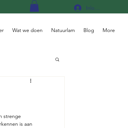
Inloggen
er
Wat we doen
Natuurlam
Blog
More
n strenge 
rkennen is aan 