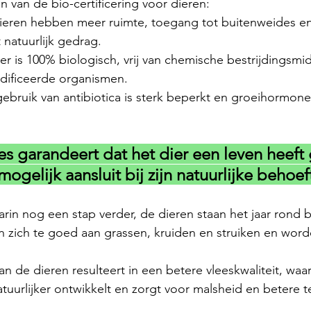
n van de bio-certificering voor dieren:
ieren hebben meer ruimte, toegang tot buitenweides e
 natuurlijk gedrag.
er is 100% biologisch, vrij van chemische bestrijdingsmi
dificeerde organismen.
gebruik van antibiotica is sterk beperkt en groeihormonen
es garandeert dat het dier een leven heeft
mogelijk aansluit bij zijn natuurlijke behoef
in nog een stap verder, de dieren staan het jaar rond 
n zich te goed aan grassen, kruiden en struiken en wor
n de dieren resulteert in een betere vleeskwaliteit, waar
atuurlijker ontwikkelt en zorgt voor malsheid en betere t