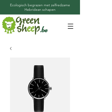
Ecologisch begrazen met zelfredzame
Hebridean schapen
.be